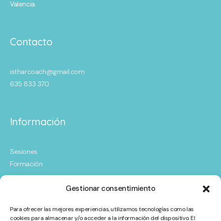
Valencia.
Contacto
istharcoach@gmail.com
635 833 370
Información
Sesiones
Formación
Gestionar consentimiento
Siguenos
Para ofrecer las mejores experiencias, utilizamos tecnologías como las
cookies para almacenar y/o acceder a la información del dispositivo. El