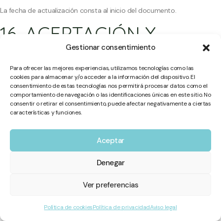
La fecha de actualización consta al inicio del documento.
16. ACEPTACIÓN Y
CONSENTIMIENTO
Gestionar consentimiento
Para ofrecer las mejores experiencias, utilizamos tecnologías como las
El uso de la web y/o cumplimentación de formularios implica:
cookies para almacenar y/o acceder a la información del dispositivo. El
consentimiento de estas tecnologías nos permitirá procesar datos como el
Aceptación expresa de esta Política
comportamiento de navegación o las identificaciones únicas en este sitio. No
consentir o retirar el consentimiento, puede afectar negativamente a ciertas
características y funciones.
Consentimiento informado, libre, específico e inequívoco para los
tratamientos indicados
Aceptar
Declaración de ser mayor de 14 años o, en su caso, contar con
autorización parental
Denegar
Consentimientos específicos:
Ver preferencias
Comunicaciones comerciales/newsletter: marcación expresa de la
Política de cookies
Política de privacidad
Aviso legal
casilla correspondiente o relación contractual previa (art. 21.2 LSSI).