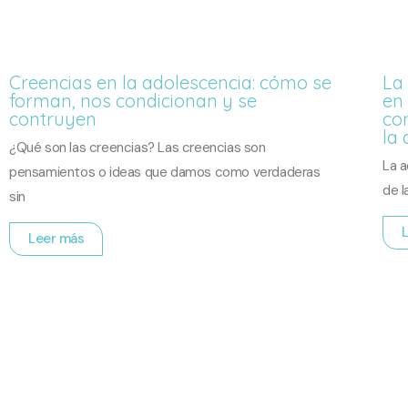
Creencias en la adolescencia: cómo se
La
forman, nos condicionan y se
en 
contruyen
co
la 
¿Qué son las creencias? Las creencias son
La a
pensamientos o ideas que damos como verdaderas
de l
sin
Leer más