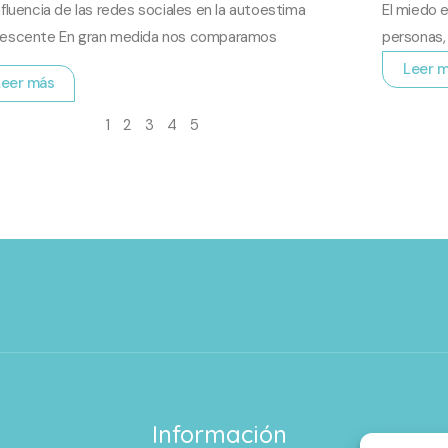
nfluencia de las redes sociales en la autoestima
El miedo 
lescente En gran medida nos comparamos
personas,
Leer 
Leer más
1
2
3
4
5
Información