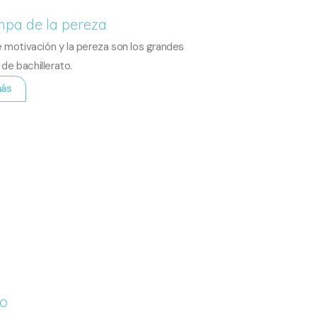
mpa de la pereza
e motivación y la pereza son los grandes
de bachillerato.
más
do