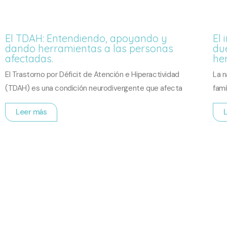
El TDAH: Entendiendo, apoyando y
El 
dando herramientas a las personas
due
afectadas.
he
El Trastorno por Déficit de Atención e Hiperactividad
La n
(TDAH) es una condición neurodivergente que afecta
fami
Leer más