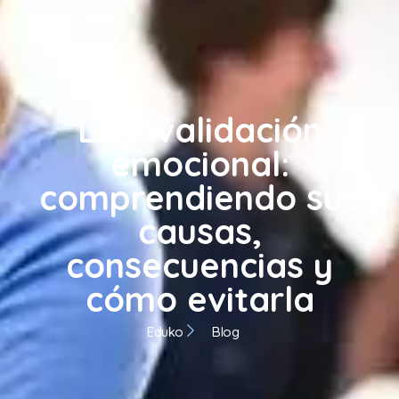
La invalidación
emocional:
comprendiendo sus
causas,
consecuencias y
cómo evitarla
Eduko
Blog