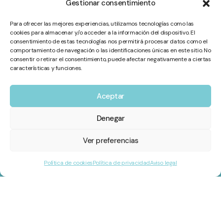
Gestionar consentimiento
La cultura de “quedar para ponerse al día”:
cuando compartimos agenda, pero no vida
Para ofrecer las mejores experiencias, utilizamos tecnologías como las
La soledad emocional en adolescentes es una realidad cada vez
cookies para almacenar y/o acceder a la información del dispositivo. El
consentimiento de estas tecnologías nos permitirá procesar datos como el
más presente, aunque a menudo
comportamiento de navegación o las identificaciones únicas en este sitio. No
consentir o retirar el consentimiento, puede afectar negativamente a ciertas
Leer más »
características y funciones.
Aceptar
Denegar
Ver preferencias
Política de cookies
Política de privacidad
Aviso legal
Ubicación