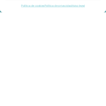
Política de cookies
Política de privacidad
Aviso legal
Ubicación
C/ Almazora, nº 52, 46010
Valencia.
Contacto
istharcoach@gmail.com
635 833 370
Información
Sesiones