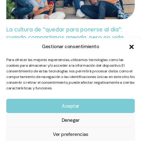
La cultura de “quedar para ponerse al día”:
cuando compartimos agenda, pero no vida
La soledad emocional en adolescentes es una realidad cada vez
Gestionar consentimiento
más presente, aunque a menudo
Para ofrecer las mejores experiencias, utilizamos tecnologías como las
Leer más »
cookies para almacenar y/o acceder a la información del dispositivo. El
consentimiento de estas tecnologías nos permitirá procesar datos como el
comportamiento de navegación o las identificaciones únicas en este sitio. No
consentir o retirar el consentimiento, puede afectar negativamente a ciertas
características y funciones.
Aceptar
Denegar
Ver preferencias