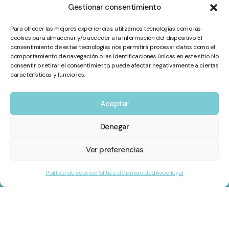
Gestionar consentimiento
Para ofrecer las mejores experiencias, utilizamos tecnologías como las
cookies para almacenar y/o acceder a la información del dispositivo. El
consentimiento de estas tecnologías nos permitirá procesar datos como el
comportamiento de navegación o las identificaciones únicas en este sitio. No
consentir o retirar el consentimiento, puede afectar negativamente a ciertas
características y funciones.
Aceptar
Denegar
Ubicación
Ver preferencias
Política de cookies
Política de privacidad
Aviso legal
C/ Almazora, nº 52, 46010
Valencia.
Contacto