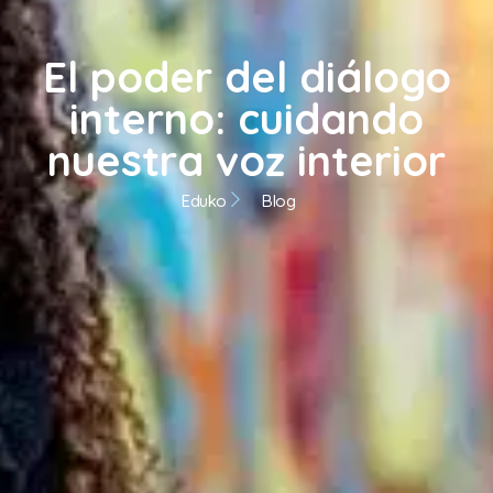
El poder del diálogo
interno: cuidando
nuestra voz interior
Eduko
Blog